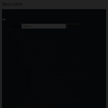
Skip to content
МБУ "ГКДЦ"
Найти:
ГЛАВНАЯ
О НАС
Историческая справка
Сотрудники МБУ «ГКДЦ»
Реквизиты организации
ДЕЯТЕЛЬНОСТЬ
Фестивали и конкурсы
Меры поддержки людей с ОВЗ и инвалидностью
Документы
Сведения МБУ ГКДЦ
Муниципальные задания
План финансово-хозяйственной деятельности
Независимая оценка
Антикоррупционная политика
Защита персональных данных
Труд и трудовая деятельность
Услуги
Оплата билетов (Платежная информация)
КЛУБНЫЕ ФОРМИРОВАНИЯ
СПОРТИВНАЯ ДЕЯТЕЛЬНОСТЬ