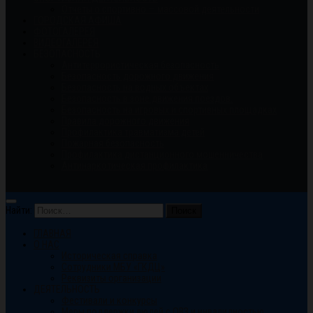
Отчеты о спортивно — массовой деятельности
ГОРОДСКАЯ АФИША
ФОТОГАЛЕРЕЯ
ВИДЕОГАЛЕРЕЯ
БЕЗОПАСНОСТЬ
Антитеррористическая безопасность
Безопасность дорожного движения
Безопасность на водных объектах
Безопасность в зоне движения поездов.
Безопасность на игровых и спортивных площадках
Правила дорожного движения
Профилактика травматизма детей
Пожарная безопасность
Профилактика дистанционного мошенничества
Антинаркотическая профилактика
Найти:
ГЛАВНАЯ
О НАС
Историческая справка
Сотрудники МБУ «ГКДЦ»
Реквизиты организации
ДЕЯТЕЛЬНОСТЬ
Фестивали и конкурсы
Меры поддержки людей с ОВЗ и инвалидностью