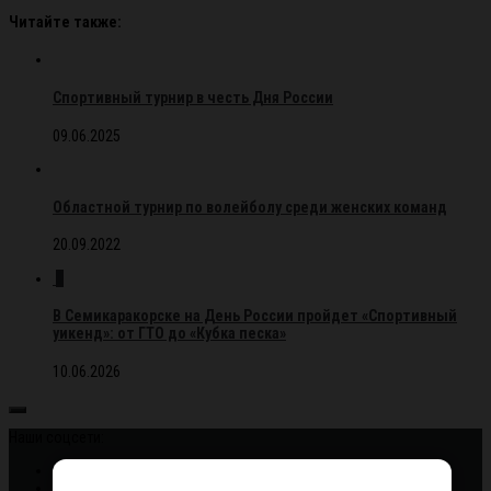
Читайте также:
Спортивный турнир в честь Дня России
09.06.2025
Областной турнир по волейболу среди женских команд
20.09.2022
0
В Семикаракорске на День России пройдет «Спортивный
уикенд»: от ГТО до «Кубка песка»
10.06.2026
Наши соцсети: