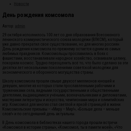
Новости
День рождения комсомола
Автор:
admin
29 октября исполнилось 100 лет со дня образования Всесоюзного
ленинского коммунистического союза молодёжи (ВЛКСМ), который
уже давно прекратил свое существование, но для многих россиян
День рождения комсомола по-прежнему остается одним из самых
любимых праздников. Комсомольцы прославились в боях с
фашистами, восстанавливали народное хозяйство, осваивали целину,
покоряли космос. Трудно переоценить всё то, что было сделано за эти
десятки лет несколькими поколениями советской молодёжи для
экономического и оборонного могущества страны.
Школу комсомола прошли свыше двухсот миллионов юношей и
девушек, многие из которых стали прославленными рабочими и
тружениками села, видными государственными и общественными
деятелями, выдающимися учёными, военачальниками и дипломатами,
мастерами литературы и искусства, чемпионами мира и олимпийских
игр. Комсомол для многих стал светлой и яркой страницей в жизни.
Комсомольские призывы – «Миру – Мир!», «Больше дела – меньше
слов!» и по сегодняшний день актуальны.
В День комсомола в библиотеках нашего города прошли встречи
«Комсомол в истории страны», «Комсомол, ты в памяти моей», «Что