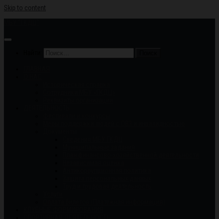
Skip to content
МБУ "ГКДЦ"
Найти:
ГЛАВНАЯ
О НАС
Историческая справка
Сотрудники МБУ «ГКДЦ»
Реквизиты организации
ДЕЯТЕЛЬНОСТЬ
Фестивали и конкурсы
Меры поддержки людей с ОВЗ и инвалидностью
Документы
Сведения МБУ ГКДЦ
Муниципальные задания
План финансово-хозяйственной деятельности
Независимая оценка
Антикоррупционная политика
Защита персональных данных
Труд и трудовая деятельность
Услуги
Оплата билетов (Платежная информация)
КЛУБНЫЕ ФОРМИРОВАНИЯ
СПОРТИВНАЯ ДЕЯТЕЛЬНОСТЬ