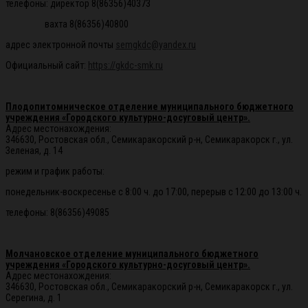
телефоны: директор 8(86356)40373
вахта 8(86356)40800
адрес электронной почты
semgkdc@yandex.ru
Официальный сайт:
https://gkdc-smk.ru
Плодопитомническое отделение муниципального бюджетного
учреждения «Городского культурно-досуговый центр».
Адрес местонахождения:
346630, Ростовская обл., Семикаракорский р-н, Семикаракорск г., ул.
Зеленая, д. 14
режим и график работы:
понедельник-воскресенье с 8:00 ч. до 17:00, перерыв с 12:00 до 13:00 ч.
телефоны: 8(86356)49085
Молчановское отделение муниципального бюджетного
учреждения «Городского культурно-досуговый центр».
Адрес местонахождения:
346630, Ростовская обл., Семикаракорский р-н, Семикаракорск г., ул.
Серегина, д. 1