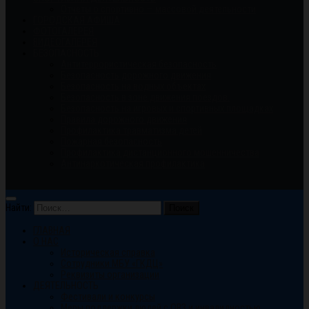
Отчеты о спортивно — массовой деятельности
ГОРОДСКАЯ АФИША
ФОТОГАЛЕРЕЯ
ВИДЕОГАЛЕРЕЯ
БЕЗОПАСНОСТЬ
Антитеррористическая безопасность
Безопасность дорожного движения
Безопасность на водных объектах
Безопасность в зоне движения поездов.
Безопасность на игровых и спортивных площадках
Правила дорожного движения
Профилактика травматизма детей
Пожарная безопасность
Профилактика дистанционного мошенничества
Антинаркотическая профилактика
Найти:
ГЛАВНАЯ
О НАС
Историческая справка
Сотрудники МБУ «ГКДЦ»
Реквизиты организации
ДЕЯТЕЛЬНОСТЬ
Фестивали и конкурсы
Меры поддержки людей с ОВЗ и инвалидностью