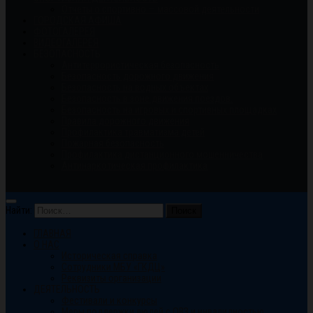
Отчеты о спортивно — массовой деятельности
ГОРОДСКАЯ АФИША
ФОТОГАЛЕРЕЯ
ВИДЕОГАЛЕРЕЯ
БЕЗОПАСНОСТЬ
Антитеррористическая безопасность
Безопасность дорожного движения
Безопасность на водных объектах
Безопасность в зоне движения поездов.
Безопасность на игровых и спортивных площадках
Правила дорожного движения
Профилактика травматизма детей
Пожарная безопасность
Профилактика дистанционного мошенничества
Антинаркотическая профилактика
Найти:
ГЛАВНАЯ
О НАС
Историческая справка
Сотрудники МБУ «ГКДЦ»
Реквизиты организации
ДЕЯТЕЛЬНОСТЬ
Фестивали и конкурсы
Меры поддержки людей с ОВЗ и инвалидностью