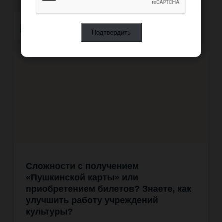
Решаем вместе
Сложности с получением
«Пушкинской карты» или
приобретением билетов? Знаете, как
улучшить работу учреждений
культуры?