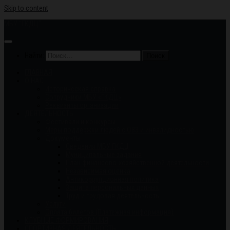
Skip to content
МБУ "ГКДЦ"
Найти:
ГЛАВНАЯ
О НАС
Историческая справка
Сотрудники МБУ «ГКДЦ»
Реквизиты организации
ДЕЯТЕЛЬНОСТЬ
Фестивали и конкурсы
Меры поддержки людей с ОВЗ и инвалидностью
Документы
Сведения МБУ ГКДЦ
Муниципальные задания
План финансово-хозяйственной деятельности
Независимая оценка
Антикоррупционная политика
Защита персональных данных
Труд и трудовая деятельность
Услуги
Оплата билетов (Платежная информация)
КЛУБНЫЕ ФОРМИРОВАНИЯ
СПОРТИВНАЯ ДЕЯТЕЛЬНОСТЬ