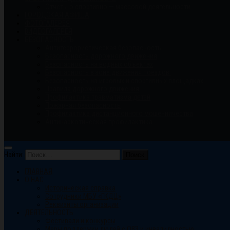
Отчеты о спортивно — массовой деятельности
ГОРОДСКАЯ АФИША
ФОТОГАЛЕРЕЯ
ВИДЕОГАЛЕРЕЯ
БЕЗОПАСНОСТЬ
Антитеррористическая безопасность
Безопасность дорожного движения
Безопасность на водных объектах
Безопасность в зоне движения поездов.
Безопасность на игровых и спортивных площадках
Правила дорожного движения
Профилактика травматизма детей
Пожарная безопасность
Профилактика дистанционного мошенничества
Антинаркотическая профилактика
Найти:
ГЛАВНАЯ
О НАС
Историческая справка
Сотрудники МБУ «ГКДЦ»
Реквизиты организации
ДЕЯТЕЛЬНОСТЬ
Фестивали и конкурсы
Меры поддержки людей с ОВЗ и инвалидностью