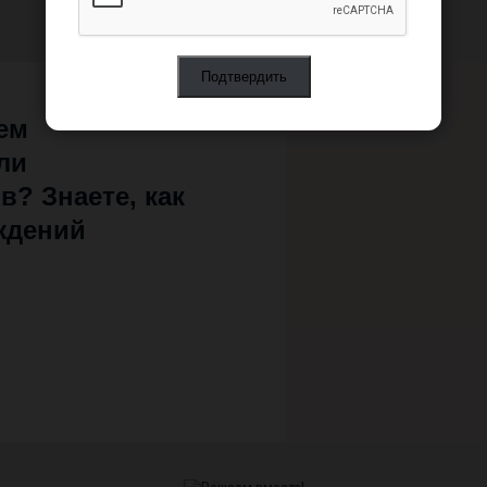
Решаем вместе
ем
ли
? Знаете, как
ждений