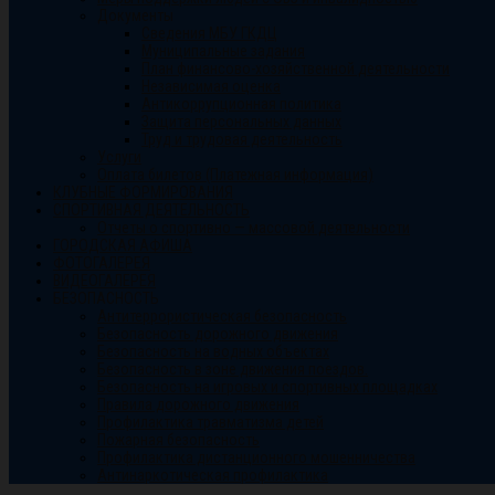
Документы
Сведения МБУ ГКДЦ
Муниципальные задания
План финансово-хозяйственной деятельности
Независимая оценка
Антикоррупционная политика
Защита персональных данных
Труд и трудовая деятельность
Услуги
Оплата билетов (Платежная информация)
КЛУБНЫЕ ФОРМИРОВАНИЯ
СПОРТИВНАЯ ДЕЯТЕЛЬНОСТЬ
Отчеты о спортивно — массовой деятельности
ГОРОДСКАЯ АФИША
ФОТОГАЛЕРЕЯ
ВИДЕОГАЛЕРЕЯ
БЕЗОПАСНОСТЬ
Антитеррористическая безопасность
Безопасность дорожного движения
Безопасность на водных объектах
Безопасность в зоне движения поездов.
Безопасность на игровых и спортивных площадках
Правила дорожного движения
Профилактика травматизма детей
Пожарная безопасность
Профилактика дистанционного мошенничества
Антинаркотическая профилактика