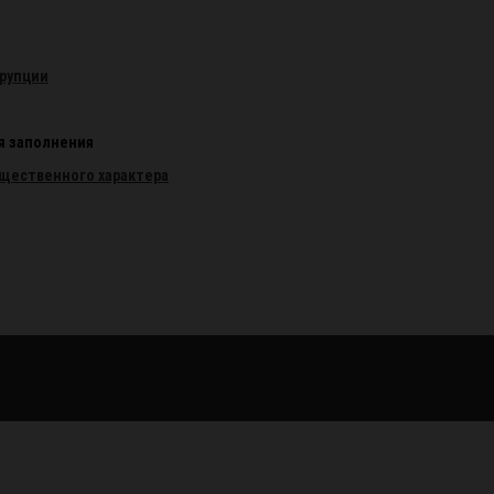
рупции
я заполнения
ущественного характера