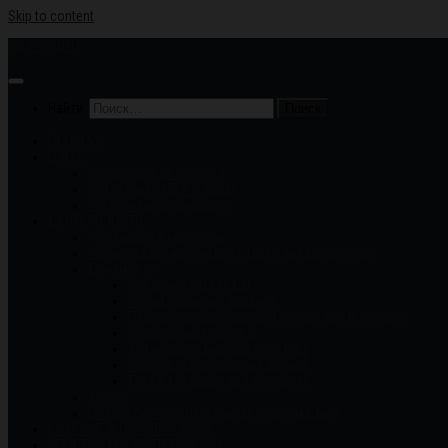
Skip to content
МБУ "ГКДЦ"
Найти:
ГЛАВНАЯ
О НАС
Историческая справка
Сотрудники МБУ «ГКДЦ»
Реквизиты организации
ДЕЯТЕЛЬНОСТЬ
Фестивали и конкурсы
Меры поддержки людей с ОВЗ и инвалидностью
Документы
Сведения МБУ ГКДЦ
Муниципальные задания
План финансово-хозяйственной деятельности
Независимая оценка
Антикоррупционная политика
Защита персональных данных
Труд и трудовая деятельность
Услуги
Оплата билетов (Платежная информация)
КЛУБНЫЕ ФОРМИРОВАНИЯ
СПОРТИВНАЯ ДЕЯТЕЛЬНОСТЬ