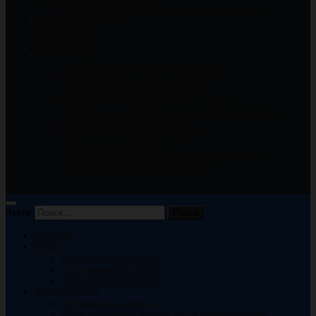
Отчеты о спортивно — массовой деятельности
ГОРОДСКАЯ АФИША
ФОТОГАЛЕРЕЯ
ВИДЕОГАЛЕРЕЯ
БЕЗОПАСНОСТЬ
Антитеррористическая безопасность
Безопасность дорожного движения
Безопасность на водных объектах
Безопасность в зоне движения поездов.
Безопасность на игровых и спортивных площадках
Правила дорожного движения
Профилактика травматизма детей
Пожарная безопасность
Профилактика дистанционного мошенничества
Антинаркотическая профилактика
Найти:
ГЛАВНАЯ
О НАС
Историческая справка
Сотрудники МБУ «ГКДЦ»
Реквизиты организации
ДЕЯТЕЛЬНОСТЬ
Фестивали и конкурсы
Меры поддержки людей с ОВЗ и инвалидностью