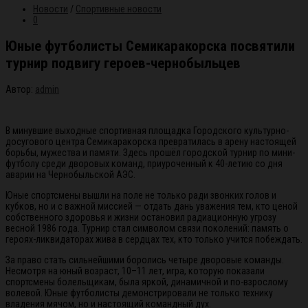
Новости
/
Спортивные новости
0
Юные футболисты Семикаракорска посвятили
турнир подвигу героев-чернобыльцев
Автор:
admin
В минувшие выходные спортивная площадка Городского культурно-
досугового центра Семикаракорска превратилась в арену настоящей
борьбы, мужества и памяти. Здесь прошёл городской турнир по мини-
футболу среди дворовых команд, приуроченный к 40-летию со дня
аварии на Чернобыльской АЭС.
Юные спортсмены вышли на поле не только ради звонких голов и
кубков, но и с важной миссией — отдать дань уважения тем, кто ценой
собственного здоровья и жизни остановил радиационную угрозу
весной 1986 года. Турнир стал символом связи поколений: память о
героях-ликвидаторах жива в сердцах тех, кто только учится побеждать.
За право стать сильнейшими боролись четыре дворовые команды.
Несмотря на юный возраст, 10–11 лет, игра, которую показали
спортсмены болельщикам, была яркой, динамичной и по-взрослому
волевой. Юные футболисты демонстрировали не только технику
владения мячом, но и настоящий командный дух.