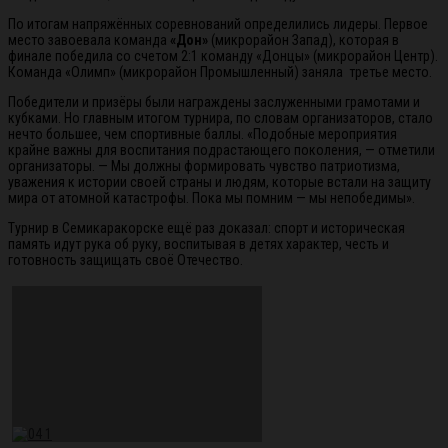
По итогам напряжённых соревнований определились лидеры. Первое
место завоевала команда
«Дон»
(микрорайон Запад), которая в
финале победила со счетом 2:1 команду «Донцы» (микрорайон Центр).
Команда «Олимп» (микрорайон Промышленный) заняла третье место.
Победители и призёры были награждены заслуженными грамотами и
кубками. Но главным итогом турнира, по словам организаторов, стало
нечто большее, чем спортивные баллы. «Подобные мероприятия
крайне важны для воспитания подрастающего поколения, — отметили
организаторы. — Мы должны формировать чувство патриотизма,
уважения к истории своей страны и людям, которые встали на защиту
мира от атомной катастрофы. Пока мы помним — мы непобедимы».
Турнир в Семикаракорске ещё раз доказал: спорт и историческая
память идут рука об руку, воспитывая в детях характер, честь и
готовность защищать своё Отечество.