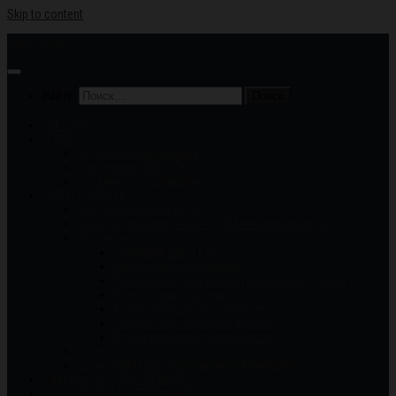
Skip to content
МБУ "ГКДЦ"
Найти:
ГЛАВНАЯ
О НАС
Историческая справка
Сотрудники МБУ «ГКДЦ»
Реквизиты организации
ДЕЯТЕЛЬНОСТЬ
Фестивали и конкурсы
Меры поддержки людей с ОВЗ и инвалидностью
Документы
Сведения МБУ ГКДЦ
Муниципальные задания
План финансово-хозяйственной деятельности
Независимая оценка
Антикоррупционная политика
Защита персональных данных
Труд и трудовая деятельность
Услуги
Оплата билетов (Платежная информация)
КЛУБНЫЕ ФОРМИРОВАНИЯ
СПОРТИВНАЯ ДЕЯТЕЛЬНОСТЬ