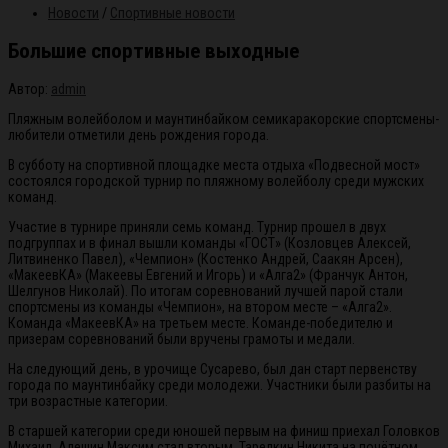
Новости
/
Спортивные новости
Большие спортивные выходные
Автор:
admin
Пляжным волейболом и маунтинбайком семикаракорские спортсмены-
любители отметили день рождения города.
В субботу на спортивной площадке места отдыха «Подвесной мост»
состоялся городской турнир по пляжному волейболу среди мужских
команд.
Участие в турнире приняли семь команд. Турнир прошел в двух
подгруппах и в финал вышли команды «ГОСТ» (Козловцев Алексей,
Литвиненко Павел), «Чемпион» (Костенко Андрей, Саакян Арсен),
«МакеевКА» (Макеевы Евгений и Игорь) и «Алга2» (Франчук Антон,
Шелгунов Николай). По итогам соревнований лучшей парой стали
спортсмены из команды «Чемпион», на втором месте – «Алга2».
Команда «МакеевКА» на третьем месте. Команде-победителю и
призерам соревнований были вручены грамоты и медали.
На следующий день, в урочище Сусарево, был дан старт первенству
города по маунтинбайку среди молодежи. Участники были разбиты на
три возрастные категории.
В старшей категории среди юношей первым на финиш приехал Головков
Михаил. Алешин Максим стал вторым. Тарелкин Никита на почётном