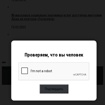
13.06.2018
86 массовых социально значимых услуг доступны жителям
Дона на портале «Госуслуги»
15.03.2023
Второй этап городского конкурса вокалистов «Зажигаем
звезды»
Проверяем, что вы человек
08.08.2016
Наши соцсети: