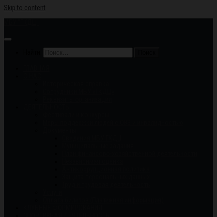
Skip to content
МБУ "ГКДЦ"
Найти:
ГЛАВНАЯ
О НАС
Историческая справка
Сотрудники МБУ «ГКДЦ»
Реквизиты организации
ДЕЯТЕЛЬНОСТЬ
Фестивали и конкурсы
Меры поддержки людей с ОВЗ и инвалидностью
Документы
Сведения МБУ ГКДЦ
Муниципальные задания
План финансово-хозяйственной деятельности
Независимая оценка
Антикоррупционная политика
Защита персональных данных
Труд и трудовая деятельность
Услуги
Оплата билетов (Платежная информация)
КЛУБНЫЕ ФОРМИРОВАНИЯ
СПОРТИВНАЯ ДЕЯТЕЛЬНОСТЬ