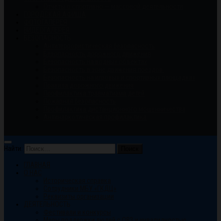
Отчеты о спортивно — массовой деятельности
ГОРОДСКАЯ АФИША
ФОТОГАЛЕРЕЯ
ВИДЕОГАЛЕРЕЯ
БЕЗОПАСНОСТЬ
Антитеррористическая безопасность
Безопасность дорожного движения
Безопасность на водных объектах
Безопасность в зоне движения поездов.
Безопасность на игровых и спортивных площадках
Правила дорожного движения
Профилактика травматизма детей
Пожарная безопасность
Профилактика дистанционного мошенничества
Антинаркотическая профилактика
Найти:
ГЛАВНАЯ
О НАС
Историческая справка
Сотрудники МБУ «ГКДЦ»
Реквизиты организации
ДЕЯТЕЛЬНОСТЬ
Фестивали и конкурсы
Меры поддержки людей с ОВЗ и инвалидностью