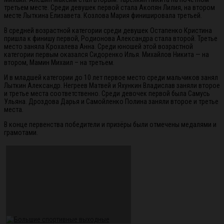
третьем месте. Среди девушек первой стала Акопян Лилия, на втором
месте Лыткина Елизавета. Козлова Мария финишировала третьей.
В средней возрастной категории среди девушек Остапенко Кристина
пришла к финишу первой, Родионова Александра стала второй. Третье
место заняла Крохалева Анна. Среди юношей этой возрастной
категории первым оказался Сидоренко Илья. Михайлов Никита — на
втором, Мамин Михаил – на третьем.
И в младшей категории до 10 лет первое место среди мальчиков занял
Лыткин Александр. Негреев Матвей и Яхункин Владислав заняли второе
и третье места соответственно. Среди девочек первой была Самусь
Ульяна. Дроздова Дарья и Самойленко Полина заняли второе и третье
места.
В конце первенства победители и призёры были отмечены медалями и
грамотами.