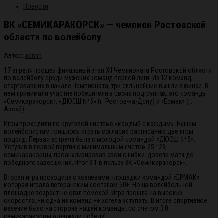
Новости
ВК «СЕМИКАРАКОРСК» — чемпион Ростовской
области по волейболу
Автор:
admin
17 апреля прошел финальный этап XII Чемпионата Ростовской области
по волейболу среди мужских команд первой лиги. Из 12 команд,
стартовавших в начале Чемпионата, три сильнейшие вышли в финал. В
нем принимали участие победители в своих подгруппах, это команды
«Семикаракорск», «ДЮСШ № 5» (г. Ростов-на-Дону) и «Ермак» (г.
Аксай).
Игры проходили по круговой системе «каждый с каждым». Нашим
волейболистам пришлось играть согласно расписанию две игры
подряд. Первая встреча была с молодой командой «ДЮСШ № 5».
Уступив в первой партии с минимальным счетом 25 : 23,
семикаракорцы, проанализировав свои ошибки, довели матч до
победного завершения. Итог 3:1 в пользу ВК «Семикаракорск».
Вторая игра проходила с хозяевами площадки командой «ЕРМАК»,
которая играла ветеранским составам 50+. Но на волейбольной
площадке возраст не стал помехой. Игра прошла на высоких
скоростях, ни одна из команд не хотела уступать. В итоге спортивное
везение было на стороне нашей команды, со счетом 3:0
семикаракорцы одержали победу!