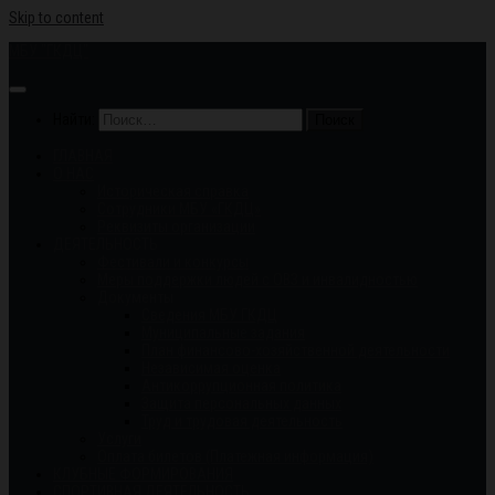
Skip to content
МБУ "ГКДЦ"
Найти:
ГЛАВНАЯ
О НАС
Историческая справка
Сотрудники МБУ «ГКДЦ»
Реквизиты организации
ДЕЯТЕЛЬНОСТЬ
Фестивали и конкурсы
Меры поддержки людей с ОВЗ и инвалидностью
Документы
Сведения МБУ ГКДЦ
Муниципальные задания
План финансово-хозяйственной деятельности
Независимая оценка
Антикоррупционная политика
Защита персональных данных
Труд и трудовая деятельность
Услуги
Оплата билетов (Платежная информация)
КЛУБНЫЕ ФОРМИРОВАНИЯ
СПОРТИВНАЯ ДЕЯТЕЛЬНОСТЬ