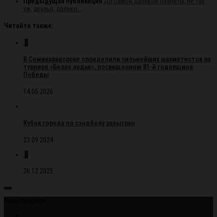
Предыдущая публикация
До самой далекой планеты, не так
уж, друзья, далеко…
Читайте также:
0
В Семикаракорске определили сильнейших шахматистов на
турнире «Белая ладья», посвященном 81-й годовщине
Победы
14.05.2026
Кубок города по сэндболу разыгран
23.09.2024
0
26.12.2025
Наши соцсети: