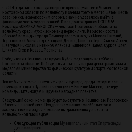
С 2014 года наша команда впервые приняла участие в Чемпионате
Ростовской области по волейболу и заняла третье место. Затем шесть
сезонов семикаракорским спортсменам не удавалось выйти в
финальную часть соревнований. И вот долгожданная ПОБЕДА!
Команда «СЕМИКАРАКОРСК» — чемпион Ростовской области по
волейболу среди мужских команд первой лиги. В золотой состав
сборной команды города Семикаракорска входят Макеев Евгений,
Тороповский Александр, Енацкий Денис, Данилов Перт, Саакян Арсен,
Шелгунов Николай, Литвинов Алексей, Блинников Павел, Сурков Олег,
Шляхтин Егор и Кравец Ростислав.
Победителям Чемпионата вручен Кубок федерации волейбола
Ростовской области. Победитель и призеры награждены грамотами и
медалями Министерства по физической культуре и спорта Ростовской
области.
Также были отмечены лучшие игроки турнира, среди которых есть и
семикаракорцы: «Лучший связующий» – Евгений Макеев, тренеру
команды Литвинову А.В. вручена наградная плакетка.
Следующий сезон команда будет выступать в Чемпионате Ростовской
области в высшей лиге. Поздравляем наших волейболистов с
заслуженной наградой и желаем им дальнейших успехов на
волейбольной площадке!
Следующая публикация
Муниципальный этап Спартакиады
Дона завершен