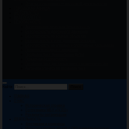
Отчеты о спортивно — массовой деятельности
ГОРОДСКАЯ АФИША
ФОТОГАЛЕРЕЯ
ВИДЕОГАЛЕРЕЯ
БЕЗОПАСНОСТЬ
Антитеррористическая безопасность
Безопасность дорожного движения
Безопасность на водных объектах
Безопасность в зоне движения поездов.
Безопасность на игровых и спортивных площадках
Правила дорожного движения
Профилактика травматизма детей
Пожарная безопасность
Профилактика дистанционного мошенничества
Антинаркотическая профилактика
Найти:
ГЛАВНАЯ
О НАС
Историческая справка
Сотрудники МБУ «ГКДЦ»
Реквизиты организации
ДЕЯТЕЛЬНОСТЬ
Фестивали и конкурсы
Меры поддержки людей с ОВЗ и инвалидностью