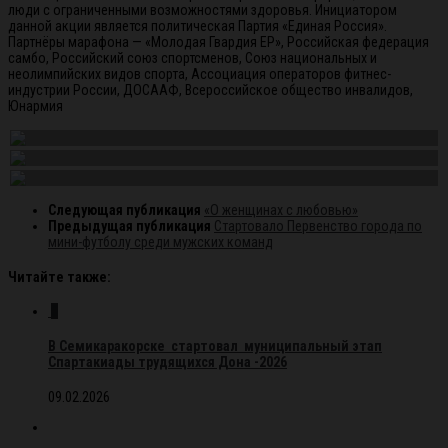
люди с ограниченными возможностями здоровья. Инициатором
данной акции является политическая Партия «Единая Россия».
Партнёры марафона — «Молодая Гвардия ЕР», Российская федерация
самбо, Российский союз спортсменов, Союз национальных и
неолимпийских видов спорта, Ассоциация операторов фитнес-
индустрии России, ДОСААФ, Всероссийское общество инвалидов,
Юнармия
Следующая публикация
«О женщинах с любовью»
Предыдущая публикация
Стартовало Первенство города по
мини-футболу среди мужских команд
Читайте также:
0
В Семикаракорске стартовал муниципальный этап
Спартакиады трудящихся Дона -2026
09.02.2026