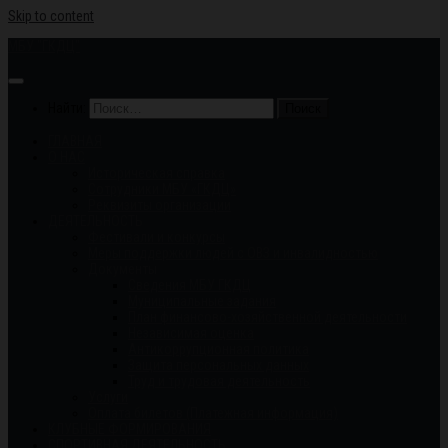
Skip to content
МБУ "ГКДЦ"
Найти:
ГЛАВНАЯ
О НАС
Историческая справка
Сотрудники МБУ «ГКДЦ»
Реквизиты организации
ДЕЯТЕЛЬНОСТЬ
Фестивали и конкурсы
Меры поддержки людей с ОВЗ и инвалидностью
Документы
Сведения МБУ ГКДЦ
Муниципальные задания
План финансово-хозяйственной деятельности
Независимая оценка
Антикоррупционная политика
Защита персональных данных
Труд и трудовая деятельность
Услуги
Оплата билетов (Платежная информация)
КЛУБНЫЕ ФОРМИРОВАНИЯ
СПОРТИВНАЯ ДЕЯТЕЛЬНОСТЬ