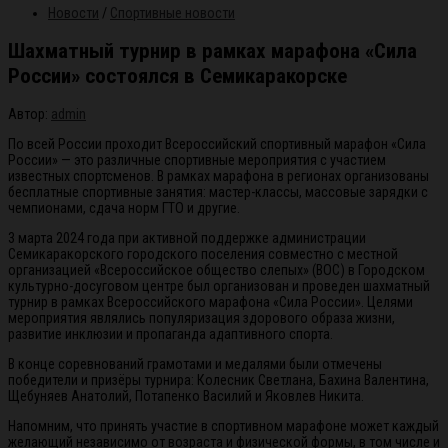
Новости
/
Спортивные новости
Шахматный турнир в рамках марафона «Сила
России» состоялся в Семикаракорске
Автор:
admin
По всей России проходит Всероссийский спортивный марафон «Сила
России» — это различные спортивные мероприятия с участием
известных спортсменов. В рамках марафона в регионах организованы
бесплатные спортивные занятия: мастер-классы, массовые зарядки с
чемпионами, сдача норм ГТО и другие.
3 марта 2024 года при активной поддержке администрации
Семикаракорского городского поселения совместно с местной
организацией «Всероссийское общество слепых» (ВОС) в Городском
культурно-досуговом центре был организован и проведен шахматный
турнир в рамках Всероссийского марафона «Сила России». Целями
мероприятия являлись популяризация здорового образа жизни,
развитие инклюзии и пропаганда адаптивного спорта.
В конце соревнований грамотами и медалями были отмечены
победители и призёры турнира: Колесник Светлана, Бахина Валентина,
Щебуняев Анатолий, Потапенко Василий и Яковлев Никита.
Напомним, что принять участие в спортивном марафоне может каждый
желающий независимо от возраста и физической формы, в том числе и