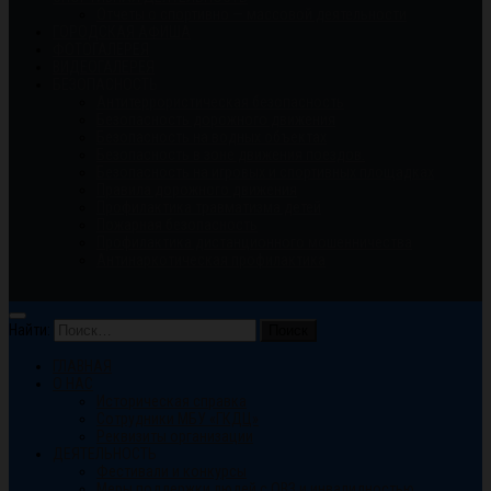
Отчеты о спортивно — массовой деятельности
ГОРОДСКАЯ АФИША
ФОТОГАЛЕРЕЯ
ВИДЕОГАЛЕРЕЯ
БЕЗОПАСНОСТЬ
Антитеррористическая безопасность
Безопасность дорожного движения
Безопасность на водных объектах
Безопасность в зоне движения поездов.
Безопасность на игровых и спортивных площадках
Правила дорожного движения
Профилактика травматизма детей
Пожарная безопасность
Профилактика дистанционного мошенничества
Антинаркотическая профилактика
Найти:
ГЛАВНАЯ
О НАС
Историческая справка
Сотрудники МБУ «ГКДЦ»
Реквизиты организации
ДЕЯТЕЛЬНОСТЬ
Фестивали и конкурсы
Меры поддержки людей с ОВЗ и инвалидностью