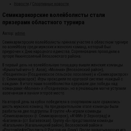
Новости
/
Спортивные новости
Семикаракорские волейболисты стали
призерами областного турнира
Автор:
admin
Семикаракорские волейболисты приняли участие в областном турнире
по волейболу среди мужских и женских команд, который был
приурочен к Дню народного единства. Соревнования проходили в
хуторе Нижнесоленый Веселовского района.
В первый день на волейбольную площадку вышли женские команды
«Крылатый мяч» (г. Азов), «Молния» (Веселовский район),
«Позднеевка» (Позднеевское сельское поселение) и «Семикаракорск»
(г. Семикаракорск). Игры проходили по круговой системе «каждый с
каждым». В итоге наши волейболистки одержали две победы над
командами «Молния» и «Позднеевка», но в решающем матче уступили
азовчанкам и заняли второе место.
На второй день за кубок победителя в спортивном зале сражались
шесть мужских команд. На предварительном этапе команды были
разбиты на две подгруппы. В группе «А» играли команды
«Семикаракорск» (г. Семикаракорск), «АЧИИ» (г.Зерноград) и
«Багаевка» (ст. Багаевская). Группу «Б» представляли команды
«Кагальник» (Кагальницкий район), Веселовский район и
«РостовНефтеПродукт» (г.Ростов-на-Дону). После захватывающих игр