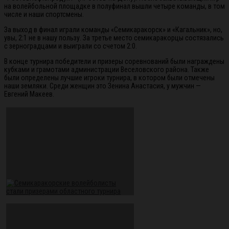
на волейбольной площадке в полуфинал вышли четыре команды, в том
числе и наши спортсмены.
За выход в финал играли команды «Семикаракорск» и «Кагальник», но,
увы, 2:1 не в нашу пользу. За третье место семикаракорцы состязались
с зерноградцами и выиграли со счетом 2:0.
В конце турнира победители и призеры соревнований были награждены
кубками и грамотами администрации Веселовского района. Также
были определены лучшие игроки турнира, в котором были отмечены
наши земляки. Среди женщин это Зенина Анастасия, у мужчин —
Евгений Макеев.