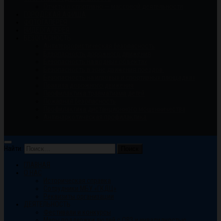
Отчеты о спортивно — массовой деятельности
ГОРОДСКАЯ АФИША
ФОТОГАЛЕРЕЯ
ВИДЕОГАЛЕРЕЯ
БЕЗОПАСНОСТЬ
Антитеррористическая безопасность
Безопасность дорожного движения
Безопасность на водных объектах
Безопасность в зоне движения поездов.
Безопасность на игровых и спортивных площадках
Правила дорожного движения
Профилактика травматизма детей
Пожарная безопасность
Профилактика дистанционного мошенничества
Антинаркотическая профилактика
Найти:
ГЛАВНАЯ
О НАС
Историческая справка
Сотрудники МБУ «ГКДЦ»
Реквизиты организации
ДЕЯТЕЛЬНОСТЬ
Фестивали и конкурсы
Меры поддержки людей с ОВЗ и инвалидностью