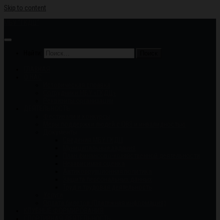
Skip to content
МБУ "ГКДЦ"
Найти:
ГЛАВНАЯ
О НАС
Историческая справка
Сотрудники МБУ «ГКДЦ»
Реквизиты организации
ДЕЯТЕЛЬНОСТЬ
Фестивали и конкурсы
Меры поддержки людей с ОВЗ и инвалидностью
Документы
Сведения МБУ ГКДЦ
Муниципальные задания
План финансово-хозяйственной деятельности
Независимая оценка
Антикоррупционная политика
Защита персональных данных
Труд и трудовая деятельность
Услуги
Оплата билетов (Платежная информация)
КЛУБНЫЕ ФОРМИРОВАНИЯ
СПОРТИВНАЯ ДЕЯТЕЛЬНОСТЬ