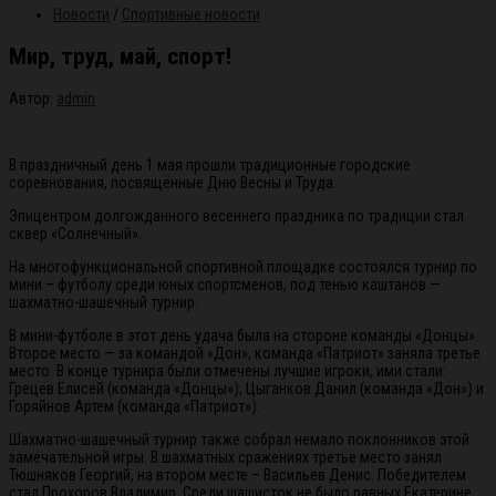
Новости
/
Спортивные новости
Мир, труд, май, спорт!
Автор:
admin
В праздничный день 1 мая прошли традиционные городские
соревнования, посвящённые Дню Весны и Труда.
Эпицентром долгожданного весеннего праздника по традиции стал
сквер «Солнечный».
На многофункциональной спортивной площадке состоялся турнир по
мини – футболу среди юных спортсменов, под тенью каштанов —
шахматно-шашечный турнир.
В мини-футболе в этот день удача была на стороне команды «Донцы».
Второе место — за командой «Дон», команда «Патриот» заняла третье
место. В конце турнира были отмечены лучшие игроки, ими стали:
Грецев Елисей (команда «Донцы»), Цыганков Данил (команда «Дон») и
Горяйнов Артем (команда «Патриот»).
Шахматно-шашечный турнир также собрал немало поклонников этой
замечательной игры. В шахматных сражениях третье место занял
Тюшняков Георгий, на втором месте – Васильев Денис. Победителем
стал Прохоров Владимир. Среди шашисток не было равных Екатерине