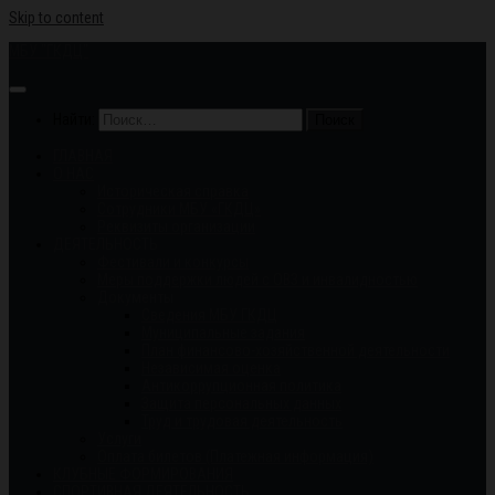
Skip to content
МБУ "ГКДЦ"
Найти:
ГЛАВНАЯ
О НАС
Историческая справка
Сотрудники МБУ «ГКДЦ»
Реквизиты организации
ДЕЯТЕЛЬНОСТЬ
Фестивали и конкурсы
Меры поддержки людей с ОВЗ и инвалидностью
Документы
Сведения МБУ ГКДЦ
Муниципальные задания
План финансово-хозяйственной деятельности
Независимая оценка
Антикоррупционная политика
Защита персональных данных
Труд и трудовая деятельность
Услуги
Оплата билетов (Платежная информация)
КЛУБНЫЕ ФОРМИРОВАНИЯ
СПОРТИВНАЯ ДЕЯТЕЛЬНОСТЬ