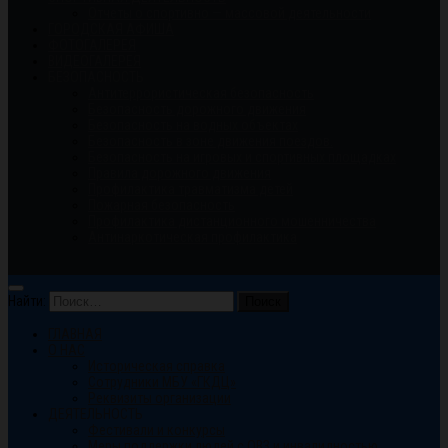
Отчеты о спортивно — массовой деятельности
ГОРОДСКАЯ АФИША
ФОТОГАЛЕРЕЯ
ВИДЕОГАЛЕРЕЯ
БЕЗОПАСНОСТЬ
Антитеррористическая безопасность
Безопасность дорожного движения
Безопасность на водных объектах
Безопасность в зоне движения поездов.
Безопасность на игровых и спортивных площадках
Правила дорожного движения
Профилактика травматизма детей
Пожарная безопасность
Профилактика дистанционного мошенничества
Антинаркотическая профилактика
Найти:
ГЛАВНАЯ
О НАС
Историческая справка
Сотрудники МБУ «ГКДЦ»
Реквизиты организации
ДЕЯТЕЛЬНОСТЬ
Фестивали и конкурсы
Меры поддержки людей с ОВЗ и инвалидностью